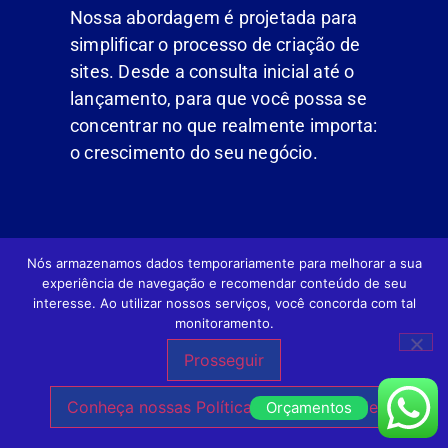
Nossa abordagem é projetada para
simplificar o processo de criação de
sites. Desde a consulta inicial até o
lançamento, para que você possa se
concentrar no que realmente importa:
o crescimento do seu negócio.
Nós armazenamos dados temporariamente para melhorar a sua
experiência de navegação e recomendar conteúdo de seu
interesse. Ao utilizar nossos serviços, você concorda com tal
monitoramento.
PORTFÓLIO DE CRIAÇÃO DE SITES
Prosseguir
Clientes de Criação de Sites
Conheça nossas Políticas de Privacidade.
Orçamentos
Profissionais e Loja Virtual em