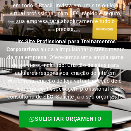
em todo o Brasil.
Invista em um site ou loja
virtual profissional, com SEO, rápido e seguro,
sua empresa terá absolutamente tudo o
precisa.
Um
Site Profissional para Treinamentos
Corporativos
ajuda a impulsionar o crescimento
da sua empresa. Oferecemos uma ampla gama
de serviços, incluindo: Criação de sites para
celulares responsivos, criação de site em
WordPress, criação de loja virtual, criação de e-
commerce, hospedagem profissional e
consultoria de SEO. Solicite já o seu orçamento:
SOLICITAR ORÇAMENTO