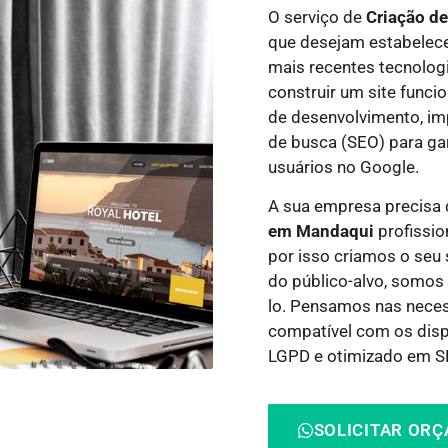
O serviço de
Criação d
que desejam estabelece
mais recentes tecnolog
construir um site funci
de desenvolvimento, i
de busca (SEO) para gar
usuários no Google.
A sua empresa precisa
em Mandaqui
profissio
por isso criamos o seu 
do público-alvo, somos 
lo.
Pensamos nas necess
compatível com os dispo
LGPD e otimizado em SE
SOLICITAR OR