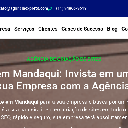
tato@agenciaexperts.com
(11) 94866-9513
resa
Serviços
Clientes
Cases de Sucesso
Blog
Co
AGÊNCIA DE CRIAÇÃO DE SITES
em Mandaqui: Invista em um
 sua Empresa com a Agência
ite em Mandaqui
para a sua empresa e busca por um se
l é a sua parceira ideal em criação de sites em todo o 
m SEO, rápido e seguro, sua empresa terá absolutament