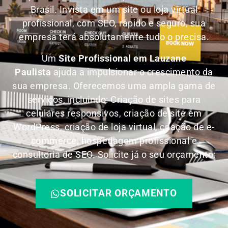
Brasil.
Invista em um site ou loja virtual
profissional, com SEO, rápido e seguro, sua
empresa terá absolutamente tudo o precisa.
Um
Site Profissional em Lauzane
Paulista
ajuda a impulsionar o crescimento da
sua empresa. Oferecemos uma ampla gama de
serviços, incluindo: Criação de sites para
celulares responsivos, criação de site em
WordPress, criação de loja virtual, criação de e-
commerce, hospedagem profissional e
consultoria de SEO. Solicite já o seu orçamento:
SOLICITAR ORÇAMENTO