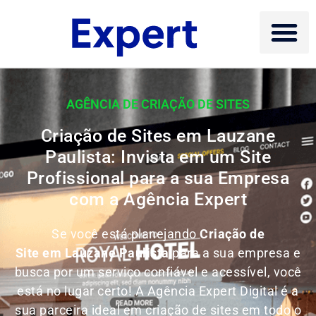
AGÊNCIA DE CRIAÇÃO DE SITES
Criação de Sites em Lauzane
Paulista: Invista em um Site
Profissional para a sua Empresa
com a Agência Expert
Se você está planejando
Criação de
Site em Lauzane Paulista
para a sua empresa e
busca por um serviço confiável e acessível, você
está no lugar certo! A Agência Expert Digital é a
sua parceira ideal em criação de sites em todo o