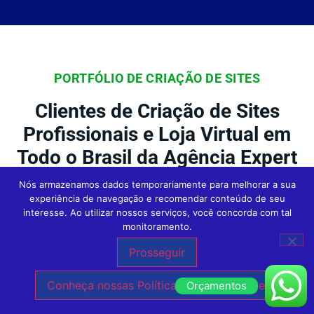
PORTFÓLIO DE CRIAÇÃO DE SITES
Clientes de Criação de Sites
Profissionais e Loja Virtual em
Todo o Brasil da Agência Expert
Digital
Nós armazenamos dados temporariamente para melhorar a sua
experiência de navegação e recomendar conteúdo de seu
interesse. Ao utilizar nossos serviços, você concorda com tal
monitoramento.
Na Agência Expert
Criação de Sites em São
Prosseguir
Paulo
, nossos clientes são o foco central
Conheça nossas Políticas de Privacidade.
Orçamentos
de tudo o que fazemos. Conheça outras
empresas incríveis que confiaram no nosso