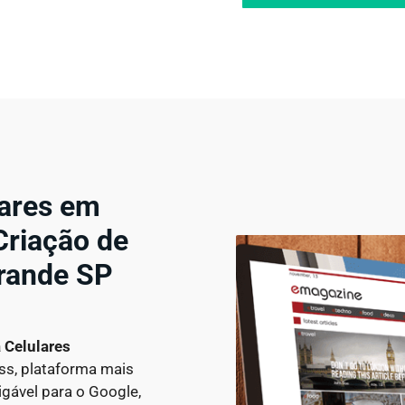
lares em
riação de
rande SP
a Celulares
ss, plataforma mais
igável para o Google,