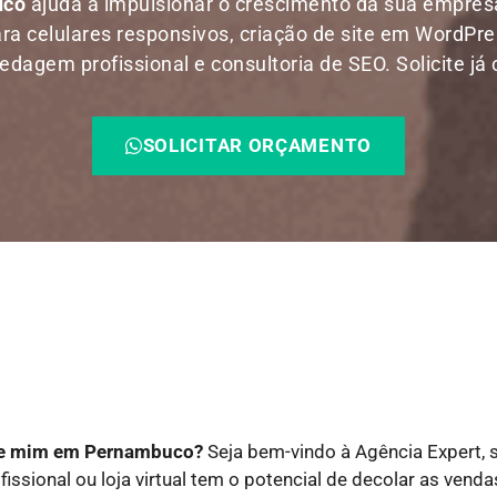
uco
ajuda a impulsionar o crescimento da sua empr
ara celulares responsivos, criação de site em WordPress
agem profissional e consultoria de SEO. Solicite já
SOLICITAR ORÇAMENTO
 de mim em Pernambuco?
Seja bem-vindo à Agência Expert, 
fissional ou loja virtual tem o potencial de decolar as ven