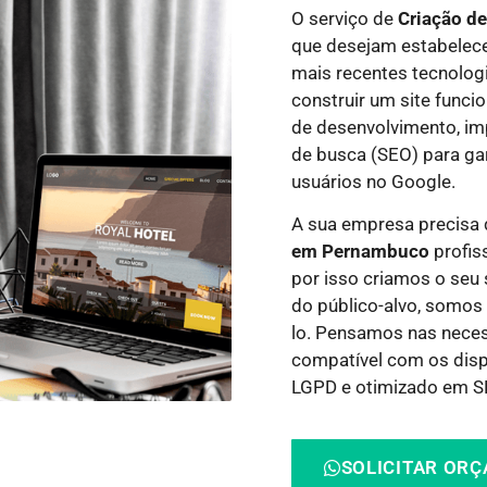
O serviço de
Criação d
que desejam estabelece
mais recentes tecnolog
construir um site funci
de desenvolvimento, i
de busca (SEO) para gar
usuários no Google.
A sua empresa precisa
em Pernambuco
profis
por isso criamos o seu 
do público-alvo, somos 
lo.
Pensamos nas necess
compatível com os dispo
LGPD e otimizado em SE
SOLICITAR OR