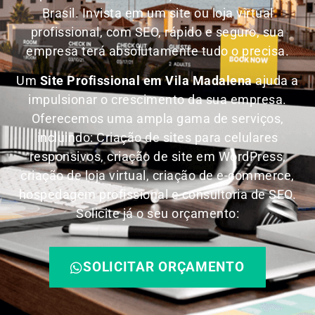
Brasil.
Invista em um site ou loja virtual
profissional, com SEO, rápido e seguro, sua
empresa terá absolutamente tudo o precisa.
Um
Site Profissional em Vila Madalena
ajuda a
impulsionar o crescimento da sua empresa.
Oferecemos uma ampla gama de serviços,
incluindo: Criação de sites para celulares
responsivos, criação de site em WordPress,
criação de loja virtual, criação de e-commerce,
hospedagem profissional e consultoria de SEO.
Solicite já o seu orçamento:
SOLICITAR ORÇAMENTO