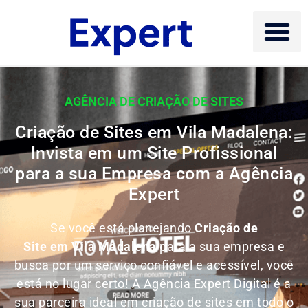
AGÊNCIA DE CRIAÇÃO DE SITES
Criação de Sites em Vila Madalena:
Invista em um Site Profissional
para a sua Empresa com a Agência
Expert
Se você está planejando
Criação de
Site em Vila Madalena
para a sua empresa e
busca por um serviço confiável e acessível, você
está no lugar certo! A Agência Expert Digital é a
sua parceira ideal em criação de sites em todo o