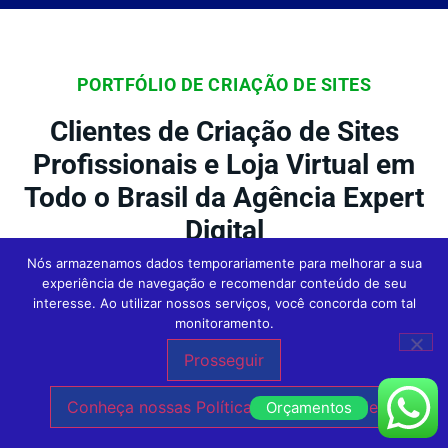
PORTFÓLIO DE CRIAÇÃO DE SITES
Clientes de Criação de Sites
Profissionais e Loja Virtual em
Todo o Brasil da Agência Expert
Digital
Nós armazenamos dados temporariamente para melhorar a sua
experiência de navegação e recomendar conteúdo de seu
interesse. Ao utilizar nossos serviços, você concorda com tal
Na Agência Expert
Criação de Sites em São
monitoramento.
Paulo
, nossos clientes são o foco central
Prosseguir
de tudo o que fazemos. Conheça outras
Conheça nossas Políticas de Privacidade.
Orçamentos
empresas incríveis que confiaram no nosso
trabalho de Criação de Sites e hoje estão