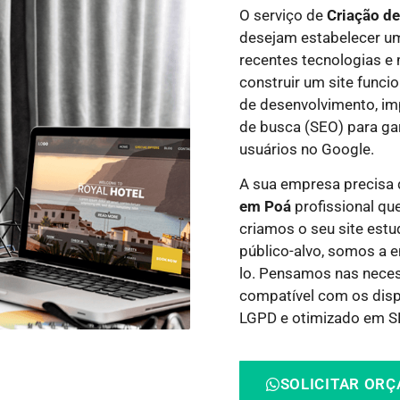
O serviço de
Criação d
desejam estabelecer um
recentes tecnologias e
construir um site funci
de desenvolvimento, i
de busca (SEO) para gar
usuários no Google.
A sua empresa precisa
em Poá
profissional que
criamos o seu site estu
público-alvo, somos a e
lo.
Pensamos nas necess
compatível com os dispo
LGPD e otimizado em SE
SOLICITAR OR