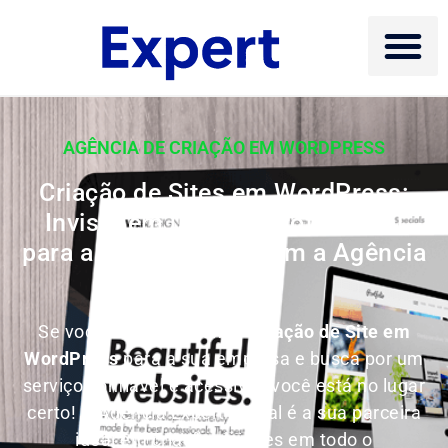
AGÊNCIA DE CRIAÇÃO EM WORDPRESS
Criação de Sites em WordPress:
Invista em um Site Profissional
para a sua Empresa com a Agência
Expert
Se você está planejando
Criação de Site em
WordPress
para a sua empresa e busca por um
serviço confiável e acessível, você está no lugar
certo! A Agência Expert Digital é a sua parceira
ideal em criação de sites em todo o