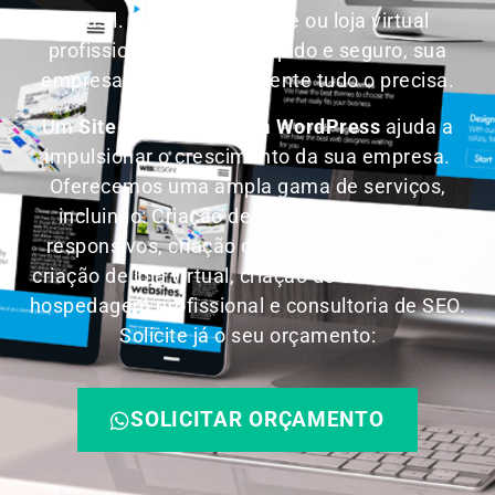
Brasil.
Invista em um site ou loja virtual
profissional, com SEO, rápido e seguro, sua
empresa terá absolutamente tudo o precisa.
Um
Site Profissional em WordPress
ajuda a
impulsionar o crescimento da sua empresa.
Oferecemos uma ampla gama de serviços,
incluindo: Criação de sites para celulares
responsivos, criação de site em WordPress,
criação de loja virtual, criação de e-commerce,
hospedagem profissional e consultoria de SEO.
Solicite já o seu orçamento:
SOLICITAR ORÇAMENTO