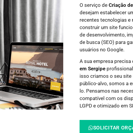
O serviço de
Criação d
desejam estabelecer um
recentes tecnologias e
construir um site funci
de desenvolvimento, i
de busca (SEO) para gar
usuários no Google.
A sua empresa precisa
em Sergipe
profissional
isso criamos o seu site
público-alvo, somos a e
lo.
Pensamos nas necess
compatível com os dispo
LGPD e otimizado em SE
SOLICITAR OR