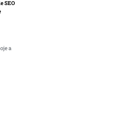
de SEO
e
oje a