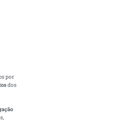
os por
tos
dos
lgação
s,