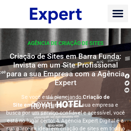
AGÊNCIA DE CRIAÇÃO DE SITES
Criação de Sites em Barra Funda:
Invista em um Site Profissional
para a sua Empresa com a Agência
Expert
Se você está planejando
Criação de
Site em Barra Funda
para a sua empresa e
busca por um serviço confiável e acessível, você
está no lugar certo! A Agência Expert Digital é a
sua parceira ideal em criação de sites em todo o