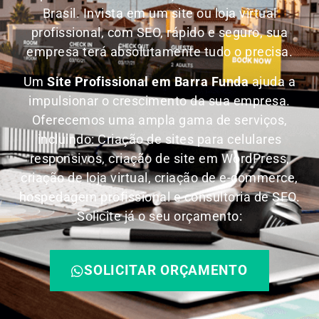
Brasil.
Invista em um site ou loja virtual
profissional, com SEO, rápido e seguro, sua
empresa terá absolutamente tudo o precisa.
Um
Site Profissional em Barra Funda
ajuda a
impulsionar o crescimento da sua empresa.
Oferecemos uma ampla gama de serviços,
incluindo: Criação de sites para celulares
responsivos, criação de site em WordPress,
criação de loja virtual, criação de e-commerce,
hospedagem profissional e consultoria de SEO.
Solicite já o seu orçamento:
SOLICITAR ORÇAMENTO