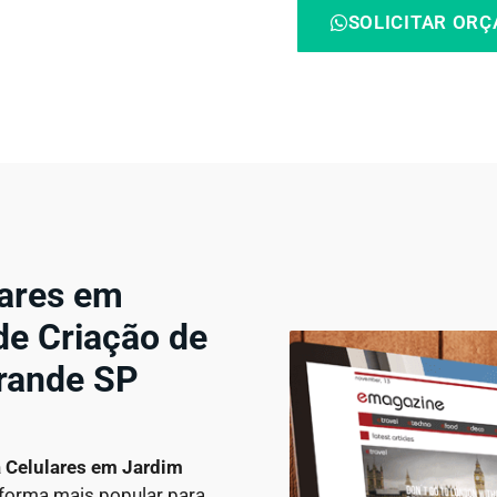
SOLICITAR OR
lares em
de Criação de
rande SP
a Celulares em
Jardim
aforma mais popular para