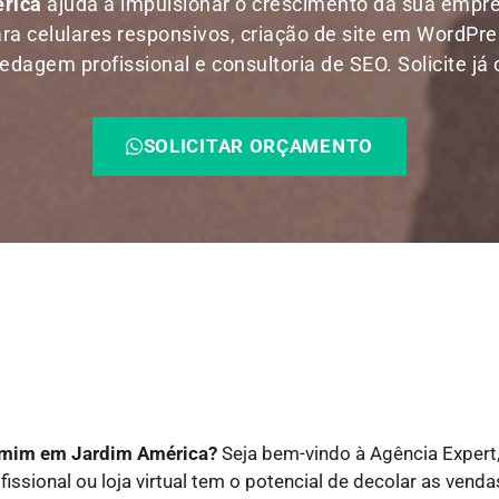
érica
ajuda a impulsionar o crescimento da sua emp
ara celulares responsivos, criação de site em WordPress
agem profissional e consultoria de SEO. Solicite já
SOLICITAR ORÇAMENTO
e mim em Jardim América?
Seja bem-vindo à Agência Expert
fissional ou loja virtual tem o potencial de decolar as ven