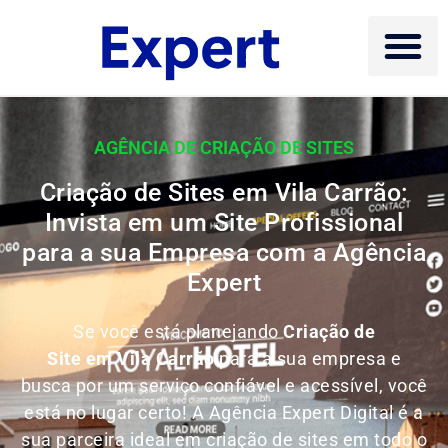
AGÊNCIA DE CRIAÇÃO DE SITES
Criação de Sites em Vila Carrão:
Invista em um Site Profissional
para a sua Empresa com a Agência
Expert
Se você está planejando
Criação de
Site em Vila Carrão
para a sua empresa e
busca por um serviço confiável e acessível, você
está no lugar certo! A Agência Expert Digital é a
sua parceira ideal em criação de sites em todo o