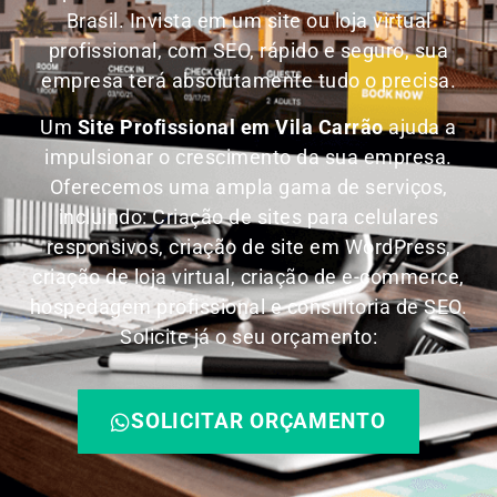
Brasil.
Invista em um site ou loja virtual
profissional, com SEO, rápido e seguro, sua
empresa terá absolutamente tudo o precisa.
Um
Site Profissional em Vila Carrão
ajuda a
impulsionar o crescimento da sua empresa.
Oferecemos uma ampla gama de serviços,
incluindo: Criação de sites para celulares
responsivos, criação de site em WordPress,
criação de loja virtual, criação de e-commerce,
hospedagem profissional e consultoria de SEO.
Solicite já o seu orçamento:
SOLICITAR ORÇAMENTO