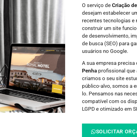
O serviço de
Criação de
desejam estabelecer um
recentes tecnologias e
construir um site funci
de desenvolvimento, i
de busca (SEO) para gar
usuários no Google.
A sua empresa precisa
Penha
profissional que 
criamos o seu site estu
público-alvo, somos a e
lo.
Pensamos nas necess
compatível com os dispo
LGPD e otimizado em SE
SOLICITAR OR