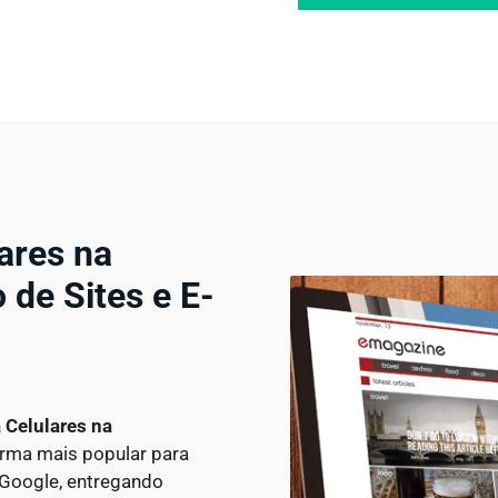
lares na
de Sites e E-
a Celulares
na
orma mais popular para
o Google, entregando