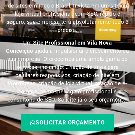
de sites em todo o Brasil.
Invista em um site ou
loja virtual profissional, com SEO, rápido e
seguro, sua empresa terá absolutamente tudo o
precisa.
Um
Site Profissional em Vila Nova
Conceição
ajuda a impulsionar o crescimento da
sua empresa. Oferecemos uma ampla gama de
serviços, incluindo: Criação de sites para
celulares responsivos, criação de site em
WordPress, criação de loja virtual, criação de e-
commerce, hospedagem profissional e
consultoria de SEO. Solicite já o seu orçamento:
SOLICITAR ORÇAMENTO