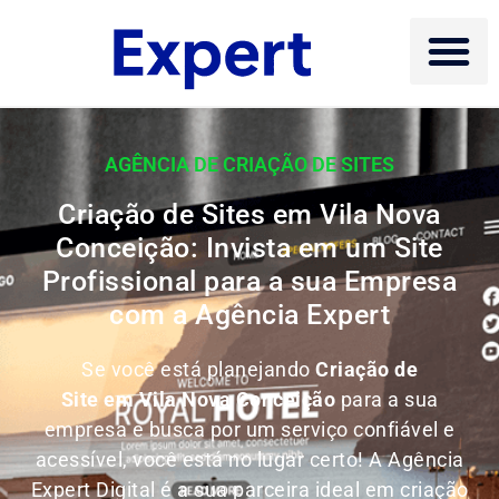
AGÊNCIA DE CRIAÇÃO DE SITES
Criação de Sites em Vila Nova
Conceição: Invista em um Site
Profissional para a sua Empresa
com a Agência Expert
Se você está planejando
Criação de
Site em Vila Nova Conceição
para a sua
empresa e busca por um serviço confiável e
acessível, você está no lugar certo! A Agência
Expert Digital é a sua parceira ideal em criação