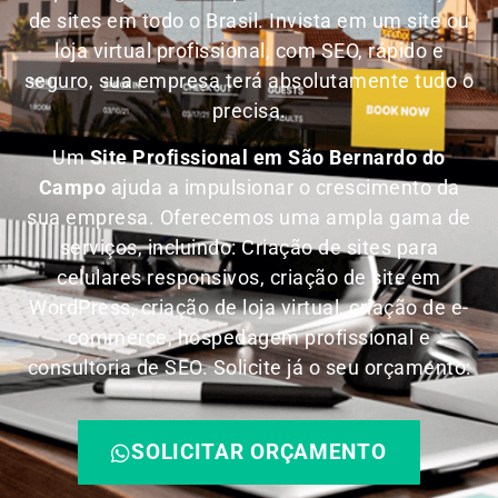
de sites em todo o Brasil.
Invista em um site ou
loja virtual profissional, com SEO, rápido e
seguro, sua empresa terá absolutamente tudo o
precisa.
Um
Site Profissional em São Bernardo do
Campo
ajuda a impulsionar o crescimento da
sua empresa. Oferecemos uma ampla gama de
serviços, incluindo: Criação de sites para
celulares responsivos, criação de site em
WordPress, criação de loja virtual, criação de e-
commerce, hospedagem profissional e
consultoria de SEO. Solicite já o seu orçamento:
SOLICITAR ORÇAMENTO