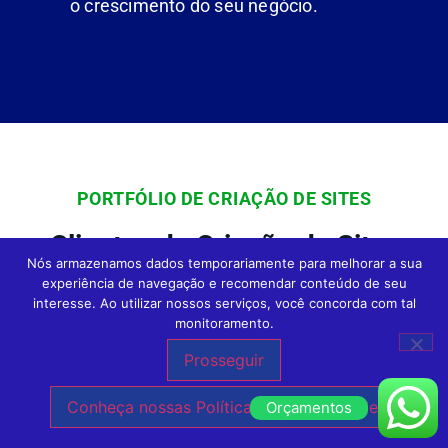
o crescimento do seu negócio.
PORTFÓLIO DE CRIAÇÃO DE SITES
Clientes de Criação de Sites
Nós armazenamos dados temporariamente para melhorar a sua
Profissionais e Loja Virtual em
experiência de navegação e recomendar conteúdo de seu
interesse. Ao utilizar nossos serviços, você concorda com tal
Todo o Brasil da Agência Expert
monitoramento.
Digital
Prosseguir
Conheça nossas Políticas de Privacidade.
Orçamentos
Na Agência Expert
Criação de Sites em São