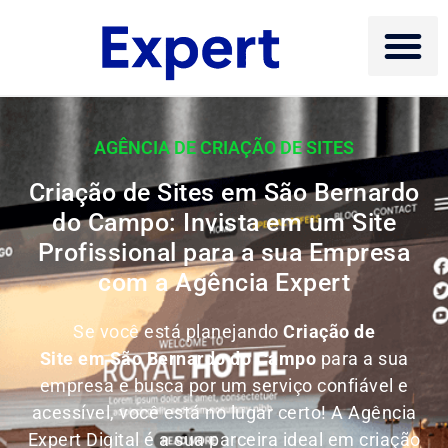
AGÊNCIA DE CRIAÇÃO DE SITES
Criação de Sites em São Bernardo
do Campo: Invista em um Site
Profissional para a sua Empresa
com a Agência Expert
Se você está planejando
Criação de
Site em São Bernardo do Campo
para a sua
empresa e busca por um serviço confiável e
acessível, você está no lugar certo! A Agência
Expert Digital é a sua parceira ideal em criação