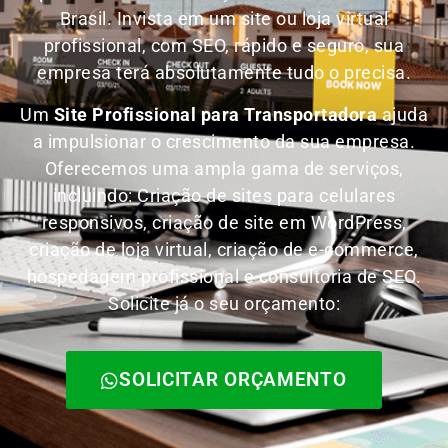
Brasil.
Invista em um site ou loja virtual
profissional, com SEO, rápido e seguro, sua
empresa terá absolutamente tudo o precisa.
Um
Site Profissional para Transportadora
ajuda
a impulsionar o crescimento da sua empresa.
Oferecemos uma ampla gama de serviços,
incluindo: Criação de sites para celulares
responsivos, criação de site em WordPress,
criação de loja virtual, criação de e-commerce,
hospedagem profissional e consultoria de SEO.
Solicite já o seu orçamento:
SOLICITAR ORÇAMENTO