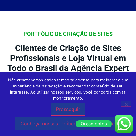
PORTFÓLIO DE CRIAÇÃO DE SITES
Clientes de Criação de Sites
Profissionais e Loja Virtual em
Todo o Brasil da Agência Expert
Digital
Nós armazenamos dados temporariamente para melhorar a sua
experiência de navegação e recomendar conteúdo de seu
interesse. Ao utilizar nossos serviços, você concorda com tal
monitoramento.
Na Agência Expert
Criação de Sites em São
Prosseguir
Paulo
, nossos clientes são o foco central
Conheça nossas Políticas de Privacidade.
Orçamentos
de tudo o que fazemos. Conheça outras
empresas incríveis que confiaram no nosso