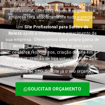
Brasil.
Invista em um site ou loja virtual
profissional, com SEO, rápido e seguro, sua
empresa terá absolutamente tudo o precisa.
Um
Site Profissional para Salões de
Beleza
ajuda a impulsionar o crescimento da
sua empresa. Oferecemos uma ampla gama de
serviços, incluindo: Criação de sites para
celulares responsivos, criação de site em
WordPress, criação de loja virtual, criação de e-
commerce, hospedagem profissional e
consultoria de SEO. Solicite já o seu orçamento:
SOLICITAR ORÇAMENTO