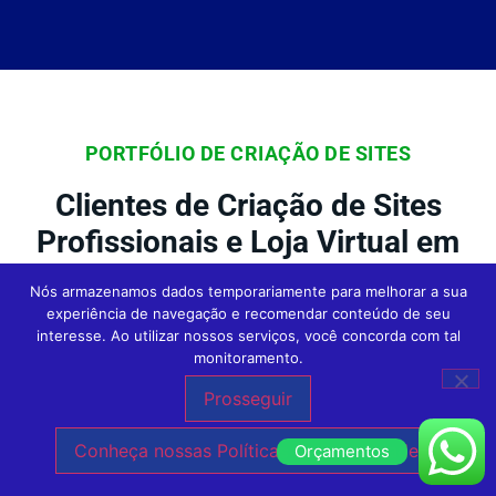
PORTFÓLIO DE CRIAÇÃO DE SITES
Clientes de Criação de Sites
Profissionais e Loja Virtual em
Todo o Brasil da Agência Expert
Nós armazenamos dados temporariamente para melhorar a sua
Digital
experiência de navegação e recomendar conteúdo de seu
interesse. Ao utilizar nossos serviços, você concorda com tal
monitoramento.
Prosseguir
Na Agência Expert
Criação de Sites em São
Conheça nossas Políticas de Privacidade.
Paulo
, nossos clientes são o foco central
Orçamentos
de tudo o que fazemos. Conheça outras