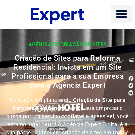
AGÊNCIA DE CRIAÇÃO DE SITES
Criação de Sites para Reforma
Residencial: Invista em um Site
Profissional para a sua Empresa
com a Agência Expert
Se você está planejando
Criação de Site para
Reforma Residencial
para a sua empresa e
busca por um serviço confiável e acessível, você
está no lugar certo! A Agência Expert Digital é a
sua parceira ideal em criação de sites em todo o