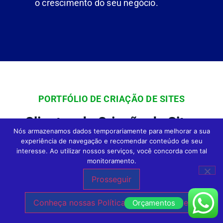
o crescimento do seu negócio.
PORTFÓLIO DE CRIAÇÃO DE SITES
Clientes de Criação de Sites
Nós armazenamos dados temporariamente para melhorar a sua
Profissionais e Loja Virtual em
experiência de navegação e recomendar conteúdo de seu
interesse. Ao utilizar nossos serviços, você concorda com tal
Todo o Brasil da Agência Expert
monitoramento.
Digital
Prosseguir
Conheça nossas Políticas de Privacidade.
Orçamentos
Na Agência Expert
Criação de Sites em São