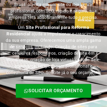
Brasil.
Invista em um site ou loja virtual
profissional, com SEO, rápido e seguro, sua
empresa terá absolutamente tudo o precisa.
Um
Site Profissional para Reforma
Residencial
ajuda a impulsionar o crescimento
da sua empresa. Oferecemos uma ampla gama
de serviços, incluindo: Criação de sites para
celulares responsivos, criação de site em
WordPress, criação de loja virtual, criação de e-
commerce, hospedagem profissional e
consultoria de SEO. Solicite já o seu orçamento:
SOLICITAR ORÇAMENTO