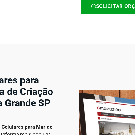
SOLICITAR OR
ares para
a de Criação
a Grande SP
a Celulares
para Marido
ataforma mais popular