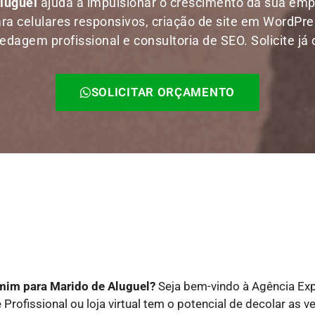
Aluguel
ajuda a impulsionar o crescimento da sua e
ara celulares responsivos, criação de site em WordPress
agem profissional e consultoria de SEO. Solicite já
SOLICITAR ORÇAMENTO
 mim para Marido de Aluguel?
Seja bem-vindo à Agência Exp
 Profissional ou loja virtual tem o potencial de decolar as