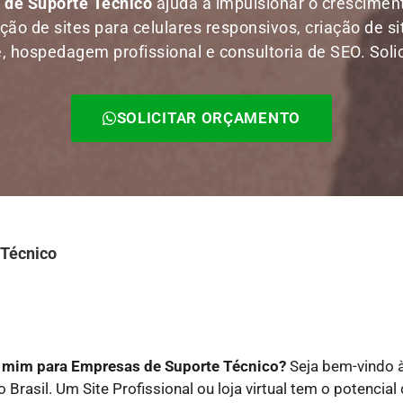
s de Suporte Técnico
ajuda a impulsionar o crescime
ão de sites para celulares responsivos, criação de si
 hospedagem profissional e consultoria de SEO. Solic
SOLICITAR ORÇAMENTO
 Técnico
de mim para Empresas de Suporte Técnico?
Seja bem-vindo à
 Brasil. Um Site Profissional ou loja virtual tem o potencia