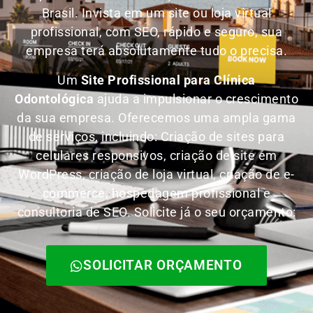
Brasil.
Invista em um site ou loja virtual
profissional, com SEO, rápido e seguro, sua
empresa terá absolutamente tudo o precisa.
Um
Site Profissional para Clínica
Odontológica
ajuda a impulsionar o crescimento
da sua empresa. Oferecemos uma ampla gama
de serviços, incluindo: Criação de sites para
celulares responsivos, criação de site em
WordPress, criação de loja virtual, criação de e-
commerce, hospedagem profissional e
consultoria de SEO. Solicite já o seu orçamento:
SOLICITAR ORÇAMENTO