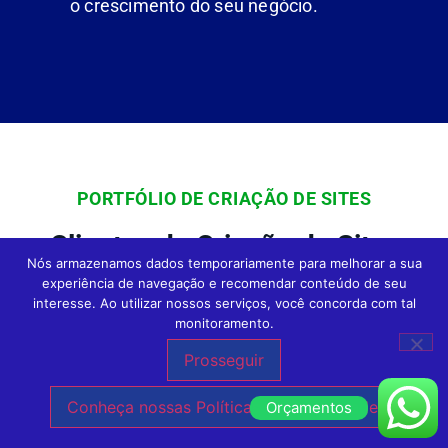
o crescimento do seu negócio.
PORTFÓLIO DE CRIAÇÃO DE SITES
Clientes de Criação de Sites
Nós armazenamos dados temporariamente para melhorar a sua
Profissionais e Loja Virtual em
experiência de navegação e recomendar conteúdo de seu
interesse. Ao utilizar nossos serviços, você concorda com tal
Todo o Brasil da Agência Expert
monitoramento.
Digital
Prosseguir
Conheça nossas Políticas de Privacidade.
Orçamentos
Na Agência Expert
Criação de Sites em São