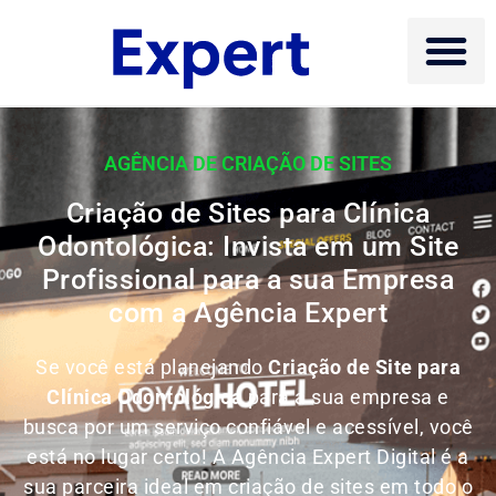
AGÊNCIA DE CRIAÇÃO DE SITES
Criação de Sites para Clínica
Odontológica: Invista em um Site
Profissional para a sua Empresa
com a Agência Expert
Se você está planejando
Criação de Site para
Clínica Odontológica
para a sua empresa e
busca por um serviço confiável e acessível, você
está no lugar certo! A Agência Expert Digital é a
sua parceira ideal em criação de sites em todo o