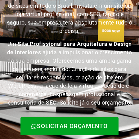
de sites em todo o Brasil.
Invista em um site ou
loja virtual profissional, com SEO, rápido e
seguro, sua empresa terá absolutamente tudo o
precisa.
Um
Site Profissional para Arquitetura e Design
de Interiores
ajuda a impulsionar o crescimento
da sua empresa. Oferecemos uma ampla gama
de serviços, incluindo: Criação de sites para
celulares responsivos, criação de site em
WordPress, criação de loja virtual, criação de e-
commerce, hospedagem profissional e
consultoria de SEO. Solicite já o seu orçamento:
SOLICITAR ORÇAMENTO