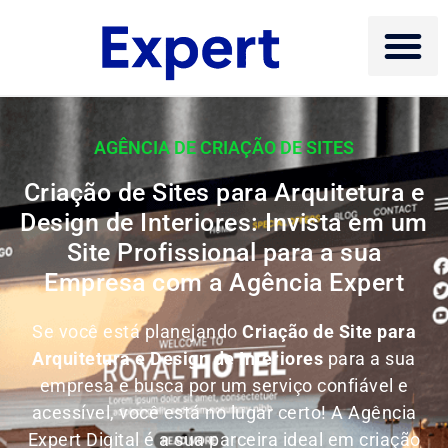
AGÊNCIA DE CRIAÇÃO DE SITES
Criação de Sites para Arquitetura e
Design de Interiores: Invista em um
Site Profissional para a sua
Empresa com a Agência Expert
Se você está planejando
Criação de Site para
Arquitetura e Design de Interiores
para a sua
empresa e busca por um serviço confiável e
acessível, você está no lugar certo! A Agência
Expert Digital é a sua parceira ideal em criação