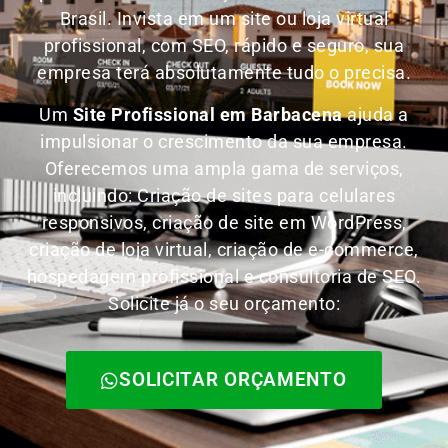
Brasil.
Invista em um site ou loja virtual
profissional, com SEO, rápido e seguro, sua
empresa terá absolutamente tudo o precisa.
Um
Site Profissional em Barbacena
ajuda a
impulsionar o crescimento da sua empresa.
Oferecemos uma ampla gama de serviços,
incluindo: Criação de sites para celulares
responsivos, criação de site em WordPress,
criação de loja virtual, criação de e-commerce,
hospedagem profissional e consultoria de SEO.
Solicite já o seu orçamento:
SOLICITAR ORÇAMENTO