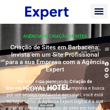
AGÊNCIA DE CRIAÇÃO DE SITES
Criação de Sites em Barbacena:
Invista em um Site Profissional
para a sua Empresa com a Agência
Expert
Se você está planejando
Criação de
Site em Barbacena
para a sua empresa e busca
por um serviço confiável e acessível, você está
no lugar certo! A Agência Expert Digital é a sua
parceira ideal em criação de sites em todo o