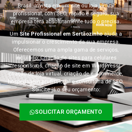
Brasil.
Invista em um site ou loja virtual
profissional, com SEO, rápido e seguro, sua
empresa terá absolutamente tudo o precisa.
Um
Site Profissional em Sertãozinho
ajuda a
impulsionar o crescimento da sua empresa.
Oferecemos uma ampla gama de serviços,
incluindo: Criação de sites para celulares
responsivos, criação de site em WordPress,
criação de loja virtual, criação de e-commerce,
hospedagem profissional e consultoria de SEO.
Solicite já o seu orçamento:
SOLICITAR ORÇAMENTO