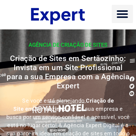
AGÊNCIA DE CRIAÇÃO DE SITES
Criação de Sites em Sertãozinho:
Invista em um Site Profissional
para a sua Empresa com a Agência
Expert
Se você está planejando
Criação de
Site em Sertãozinho
para a sua empresa e
busca por um serviço confiável e acessível, você
está no lugar certo! A Agência Expert Digital é a
sua parceira ideal em criação de sites em todo o