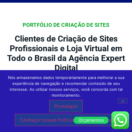
PORTFÓLIO DE CRIAÇÃO DE SITES
Clientes de Criação de Sites
Profissionais e Loja Virtual em
Todo o Brasil da Agência Expert
Digital
Nós armazenamos dados temporariamente para melhorar a sua
experiência de navegação e recomendar conteúdo de seu
interesse. Ao utilizar nossos serviços, você concorda com tal
Na Agência Expert
Criação de Sites em São
monitoramento.
Paulo
, nossos clientes são o foco central
Prosseguir
de tudo o que fazemos. Conheça outras
Conheça nossas Políticas de Privacidade.
Orçamentos
empresas incríveis que confiaram no nosso
trabalho de Criação de Sites e hoje estão