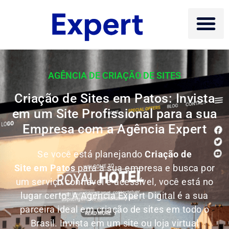
AGÊNCIA DE CRIAÇÃO DE SITES
Criação de Sites em Patos: Invista
em um Site Profissional para a sua
Empresa com a Agência Expert
Se você está planejando
Criação de
Site em Patos
para a sua empresa e busca por
um serviço confiável e acessível, você está no
lugar certo! A Agência Expert Digital é a sua
parceira ideal em criação de sites em todo o
Brasil.
Invista em um site ou loja virtual