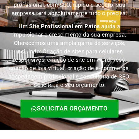
profissional, com SEO, rápido e seguro, sua
empresa terá absolutamente tudo o precisa.
Um
Site Profissional em Patos
ajuda a
impulsionar o crescimento da sua empresa.
Oferecemos uma ampla gama de serviços,
incluindo: Criação de sites para celulares
responsivos, criação de site em WordPress,
criação de loja virtual, criação de e-commerce,
hospedagem profissional e consultoria de SEO.
Solicite já o seu orçamento:
SOLICITAR ORÇAMENTO