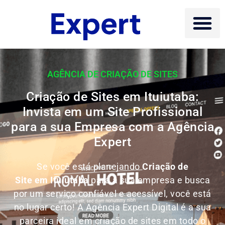
AGÊNCIA DE CRIAÇÃO DE SITES
Criação de Sites em Ituiutaba:
Invista em um Site Profissional
para a sua Empresa com a Agência
Expert
Se você está planejando
Criação de
Site em Ituiutaba
para a sua empresa e busca
por um serviço confiável e acessível, você está
no lugar certo! A Agência Expert Digital é a sua
parceira ideal em criação de sites em todo o