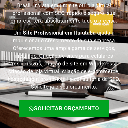
Brasil.
Invista em um site ou loja virtual
profissional, com SEO, rápido e seguro, sua
empresa terá absolutamente tudo o precisa.
Um
Site Profissional em Ituiutaba
ajuda a
impulsionar o crescimento da sua empresa.
Oferecemos uma ampla gama de serviços,
incluindo: Criação de sites para celulares
responsivos, criação de site em WordPress,
criação de loja virtual, criação de e-commerce,
hospedagem profissional e consultoria de SEO.
Solicite já o seu orçamento:
SOLICITAR ORÇAMENTO