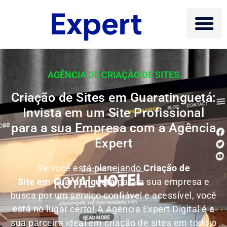
AGÊNCIA DE CRIAÇÃO DE SITES
Criação de Sites em Guaratinguetá:
Invista em um Site Profissional
para a sua Empresa com a Agência
Expert
Se você está planejando
Criação de
Site em Guaratinguetá
para a sua empresa e
busca por um serviço confiável e acessível, você
está no lugar certo! A Agência Expert Digital é a
sua parceira ideal em criação de sites em todo o