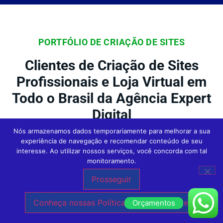
PORTFÓLIO DE CRIAÇÃO DE SITES
Clientes de Criação de Sites
Profissionais e Loja Virtual em
Todo o Brasil da Agência Expert
Digital
Nós armazenamos dados temporariamente para melhorar a sua
experiência de navegação e recomendar conteúdo de seu
interesse. Ao utilizar nossos serviços, você concorda com tal
Na Agência Expert
Criação de Sites em São
monitoramento.
Paulo
, nossos clientes são o foco central
Prosseguir
de tudo o que fazemos. Conheça outras
Conheça nossas Políticas de Privacidade.
Orçamentos
empresas incríveis que confiaram no nosso
trabalho de Criação de Sites e hoje estão