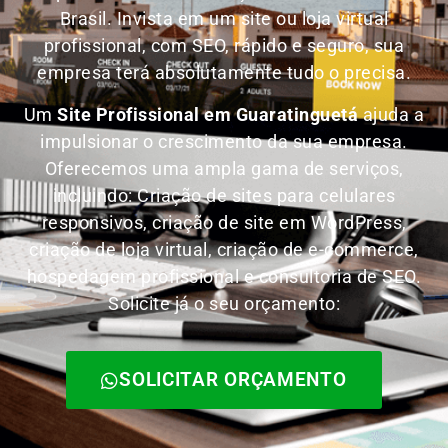
Brasil.
Invista em um site ou loja virtual
profissional, com SEO, rápido e seguro, sua
empresa terá absolutamente tudo o precisa.
Um
Site Profissional em Guaratinguetá
ajuda a
impulsionar o crescimento da sua empresa.
Oferecemos uma ampla gama de serviços,
incluindo: Criação de sites para celulares
responsivos, criação de site em WordPress,
criação de loja virtual, criação de e-commerce,
hospedagem profissional e consultoria de SEO.
Solicite já o seu orçamento:
SOLICITAR ORÇAMENTO