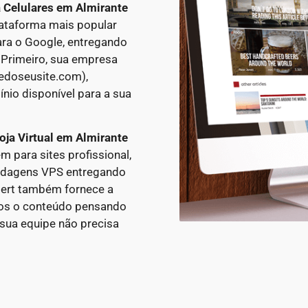
a Celulares em
Almirante
lataforma mais popular
para o Google, entregando
 Primeiro, sua empresa
edoseusite.com),
nio disponível para a sua
oja Virtual em
Almirante
ara sites profissional,
edagens VPS entregando
xpert também fornece a
mos o conteúdo pensando
sua equipe não precisa