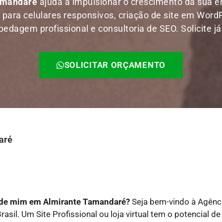
Tamandaré
ajuda a impulsionar o crescimento da sua
s para celulares responsivos, criação de site em WordPr
dagem profissional e consultoria de SEO. Solicite j
SOLICITAR ORÇAMENTO
aré
o de mim em Almirante Tamandaré?
Seja bem-vindo à Agênci
rasil. Um Site Profissional ou loja virtual tem o potencial 