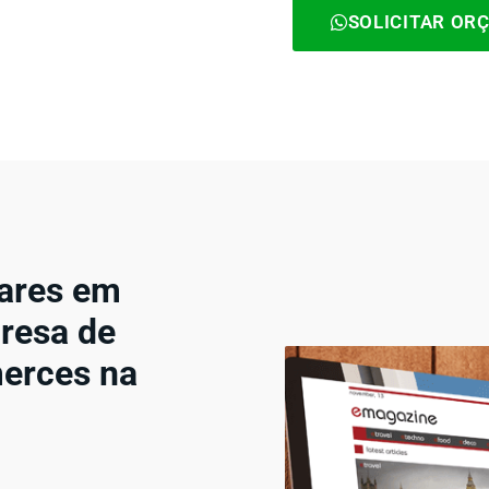
SOLICITAR OR
lares em
resa de
merces na