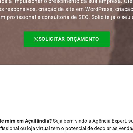
uda a impulsionar o crescimento da sua empresa. O
res responsivos, criação de site em WordPress, criação
 profissional e consultoria de SEO. Solicite já o seu
SOLICITAR ORÇAMENTO
 de mim em Açailândia?
Seja bem-vindo à Agência Expert, s
fissional ou loja virtual tem o potencial de decolar as ven