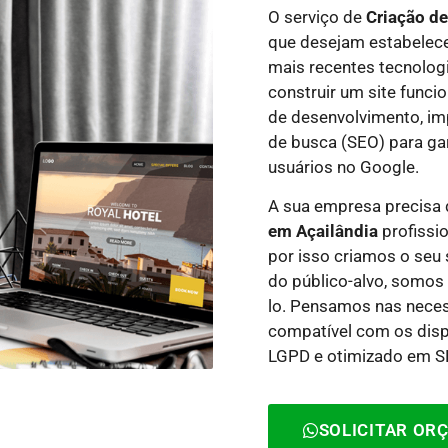
O serviço de
Criação d
que desejam estabelece
mais recentes tecnolog
construir um site funci
de desenvolvimento, i
de busca (SEO) para gar
usuários no Google.
A sua empresa precisa
em Açailândia
profissio
por isso criamos o seu 
do público-alvo, somos 
lo.
Pensamos nas necess
compatível com os dispo
LGPD e otimizado em SE
SOLICITAR OR