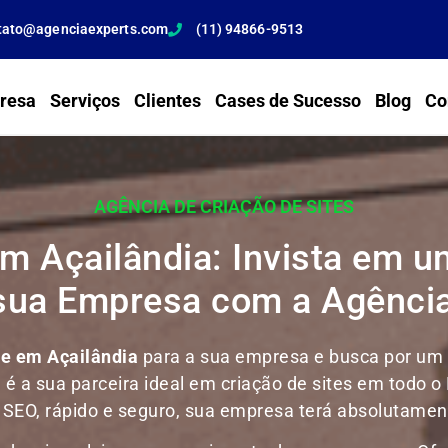
tato@agenciaexperts.com
(11) 94866-9513
resa
Serviços
Clientes
Cases de Sucesso
Blog
Co
AGÊNCIA DE CRIAÇÃO DE SITES
m Açailândia: Invista em u
 sua Empresa com a Agência
te em Açailândia
para a sua empresa e busca por um s
l é a sua parceira ideal em criação de sites em todo o 
m SEO, rápido e seguro, sua empresa terá absolutament