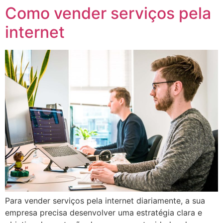
Como vender serviços pela
Ir
para
internet
o
conteúdo
Para vender serviços pela internet diariamente, a sua
empresa precisa desenvolver uma estratégia clara e